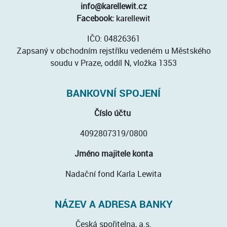
info@karellewit.cz
Facebook:
karellewit
IČO: 04826361
Zapsaný v obchodním rejstříku vedeném u Městského
soudu v Praze, oddíl N, vložka 1353
BANKOVNÍ SPOJENÍ
Číslo účtu
4092807319/0800
Jméno majitele konta
Nadační fond Karla Lewita
NÁZEV A ADRESA BANKY
Česká spořitelna, a.s.