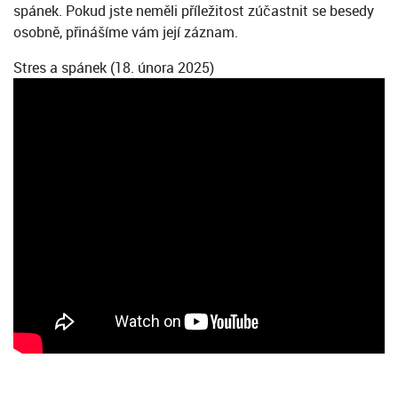
spánek. Pokud jste neměli příležitost zúčastnit se besedy
osobně, přinášíme vám její záznam.
Stres a spánek (18. února 2025)