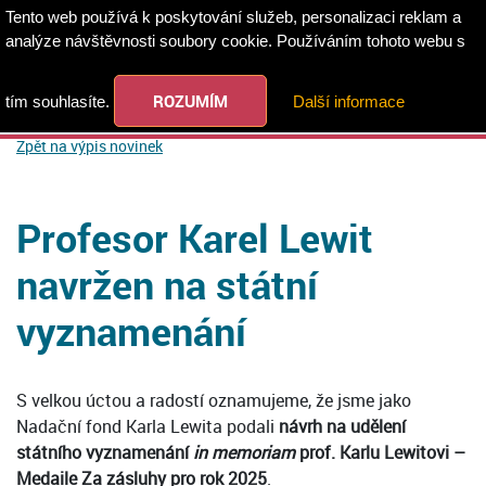
Tento web používá k poskytování služeb, personalizaci reklam a
analýze návštěvnosti soubory cookie. Používáním tohoto webu s
ROZUMÍM
tím souhlasíte.
Další informace
Zpět na výpis novinek
Profesor Karel Lewit
navržen na státní
vyznamenání
S velkou úctou a radostí oznamujeme, že jsme jako
Nadační fond Karla Lewita podali
návrh na udělení
státního vyznamenání
in memoriam
prof. Karlu Lewitovi –
Medaile Za zásluhy pro rok 2025
.