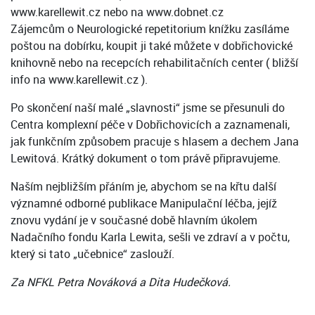
www.karellewit.cz nebo na www.dobnet.cz
Zájemcům o Neurologické repetitorium knížku zasíláme
poštou na dobírku, koupit ji také můžete v dobřichovické
knihovně nebo na recepcích rehabilitačních center ( bližší
info na www.karellewit.cz ).
Po skončení naší malé „slavnosti“ jsme se přesunuli do
Centra komplexní péče v Dobřichovicích a zaznamenali,
jak funkčním způsobem pracuje s hlasem a dechem Jana
Lewitová. Krátký dokument o tom právě připravujeme.
Naším nejbližším přáním je, abychom se na křtu další
významné odborné publikace Manipulační léčba, jejíž
znovu vydání je v současné době hlavním úkolem
Nadačního fondu Karla Lewita, sešli ve zdraví a v počtu,
který si tato „učebnice“ zaslouží.
Za NFKL Petra Nováková a Dita Hudečková.