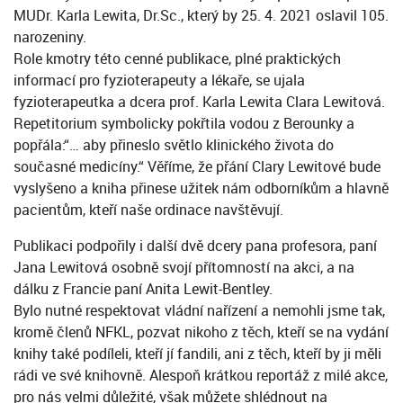
MUDr. Karla Lewita, Dr.Sc., který by 25. 4. 2021 oslavil 105.
narozeniny.
Role kmotry této cenné publikace, plné praktických
informací pro fyzioterapeuty a lékaře, se ujala
fyzioterapeutka a dcera prof. Karla Lewita Clara Lewitová.
Repetitorium symbolicky pokřtila vodou z Berounky a
popřála:“… aby přineslo světlo klinického života do
současné medicíny.“ Věříme, že přání Clary Lewitové bude
vyslyšeno a kniha přinese užitek nám odborníkům a hlavně
pacientům, kteří naše ordinace navštěvují.
Publikaci podpořily i další dvě dcery pana profesora, paní
Jana Lewitová osobně svojí přítomností na akci, a na
dálku z Francie paní Anita Lewit-Bentley.
Bylo nutné respektovat vládní nařízení a nemohli jsme tak,
kromě členů NFKL, pozvat nikoho z těch, kteří se na vydání
knihy také podíleli, kteří jí fandili, ani z těch, kteří by ji měli
rádi ve své knihovně. Alespoň krátkou reportáž z milé akce,
pro nás velmi důležité, však můžete shlédnout na