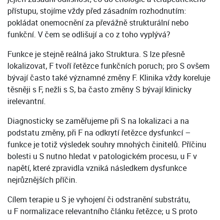
přístupu, stojíme vždy před zásadním rozhodnutím:
pokládat onemocnění za převážně strukturální nebo
funkční. V čem se odlišují a co z toho vyplývá?
Funkce je stejně reálná jako Struktura. S lze přesně
lokalizovat, F tvoří řetězce funkčních poruch; pro S ovšem
bývají často také významné změny F. Klinika vždy koreluje
těsněji s F, nežli s S, ba často změny S bývají klinicky
irelevantní.
Diagnosticky se zaměřujeme při S na lokalizaci a na
podstatu změny, při F na odkrytí řetězce dysfunkcí –
funkce je totiž výsledek souhry mnohých činitelů. Příčinu
bolesti u S nutno hledat v patologickém procesu, u F v
napětí, které zpravidla vzniká následkem dysfunkce
nejrůznějších příčin.
Cílem terapie u S je vyhojení či odstranění substrátu,
u F normalizace relevantního článku řetězce; u S proto