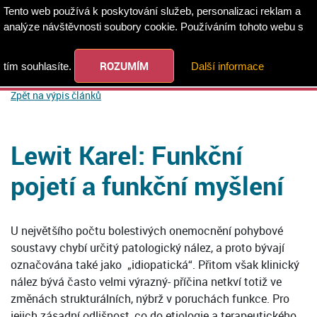
Tento web používá k poskytování služeb, personalizaci reklam a
analýze návštěvnosti soubory cookie. Používáním tohoto webu s
ROZUMÍM
tím souhlasíte.
Další informace
Zpět na výpis článků
Lewit Karel: Funkční
pojetí a funkční myšlení
U největšího počtu bolestivých onemocnění pohybové
soustavy chybí určitý patologický nález, a proto bývají
označována také jako „idiopatická“. Přitom však klinický
nález bývá často velmi výrazný- příčina netkví totiž ve
změnách strukturálních, nýbrž v poruchách funkce. Pro
jejich zásadní odlišnost, co do etiologie a terapeutického