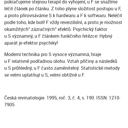
pokračujeme stejnou terapií do vyhojení, u F se snažíme
léčit článek po článku. Z toho plyne složitost postupu u F,
a proto přirovnáváme S k hardwaru a F k softwaru. Neléčit
podle toho, kde bolí! F vždy reverzibilní, a proto je možnost
okamžitých“ zázračných“ efektů. Psychický faktor
u S významný, u F článkem funkčního řetězce: Hybný
aparát je efektor psychiky!
Moderní technika pro S vysoce významná, hraje
u F relativně podřadnou úlohu. Vztah příčiny a následků
u S průhledný, u F často zaměnitelný. Statistické metody
se velmi uplatňují u S, velmi obtížně u F.
Česká revmatologie. 1995, roč. 3, č. 4, s. 190. ISSN: 1210-
7905